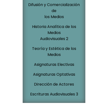
Difusión y Comercialización
de
los Medios
Historia Analítica de los
Medios
Audiovisuales 2
Teoría y Estética de los
Medios
Asignaturas Electivas
Asignaturas Optativas
Dirección de Actores
Escrituras Audiovisuales 3