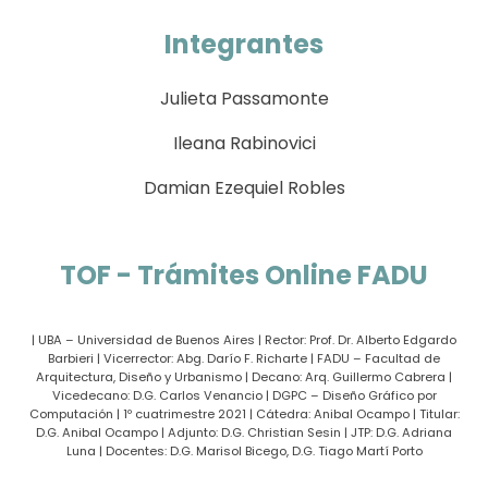
Integrantes
Julieta Passamonte
Ileana Rabinovici
Damian Ezequiel Robles
TOF - Trámites Online FADU
| UBA – Universidad de Buenos Aires | Rector: Prof. Dr. Alberto Edgardo
Barbieri | Vicerrector: Abg. Darío F. Richarte | FADU – Facultad de
Arquitectura, Diseño y Urbanismo | Decano: Arq. Guillermo Cabrera |
Vicedecano: D.G. Carlos Venancio | DGPC – Diseño Gráfico por
Computación | 1º cuatrimestre 2021 | Cátedra: Anibal Ocampo | Titular:
D.G. Anibal Ocampo | Adjunto: D.G. Christian Sesin | JTP: D.G. Adriana
Luna | Docentes: D.G. Marisol Bicego, D.G. Tiago Martí Porto