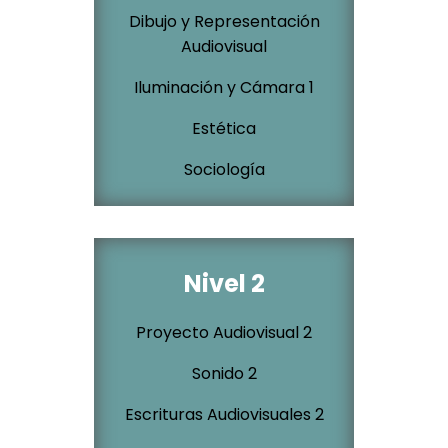
Dibujo y Representación
Audiovisual
Iluminación y Cámara 1
Estética
Sociología
Nivel 2
Proyecto Audiovisual 2
Sonido 2
Escrituras Audiovisuales 2