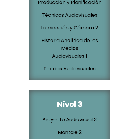
Producción y Planificación
Técnicas Audiovisuales
Iluminación y Cámara 2
Historia Analítica de los
Medios
Audiovisuales 1
Teorías Audiovisuales
Nivel 3
Proyecto Audiovisual 3
Montaje 2