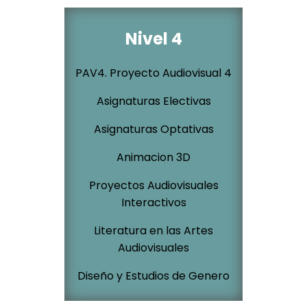
Nivel 4
PAV4. Proyecto Audiovisual 4
Asignaturas Electivas
Asignaturas Optativas
Animacion 3D
Proyectos Audiovisuales
Interactivos
Literatura en las Artes
Audiovisuales
Diseño y Estudios de Genero