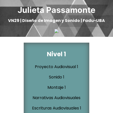
Julieta Passamonte
VN29 | Diseño de Imagen y Sonido | Fadu-UBA
Nivel 1
Proyecto Audiovisual 1
Sonido 1
Montaje 1
Narrativas Audiovisuales
Escrituras Audiovisuales 1