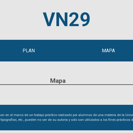
VN29
PLAN
MAPA
Mapa
on en el marco de un trabajo práctico realizado por alumnos de una materia de la Univer
 tipografías, etc., pueden no ser de su autoría y sólo son utilizados a los fines prácticos d