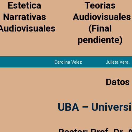
Estetica
Teorias
Narrativas
Audiovisuales
Audiovisuales
(Final
pendiente)
Carolina Velez
Julieta Vera
Datos
UBA – Universi