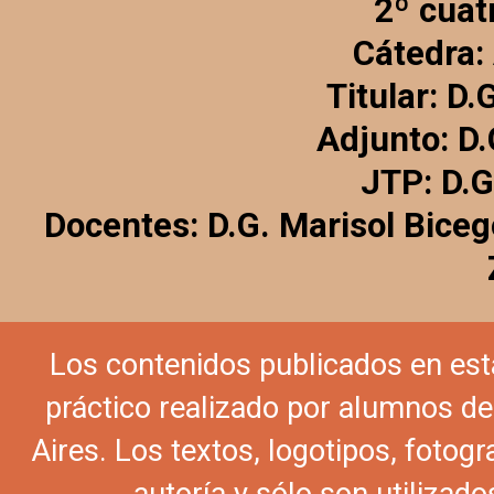
2º cuat
Cátedra:
Titular: D
Adjunto: D.
JTP: D.G
Docentes: D.G. Marisol Bicego
Los contenidos publicados en est
práctico realizado por alumnos de
Aires. Los textos, logotipos, fotogr
autoría y sólo son utilizados