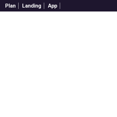
Plan
Landing
App
VN15
APP: REVIEW IT!
FADU