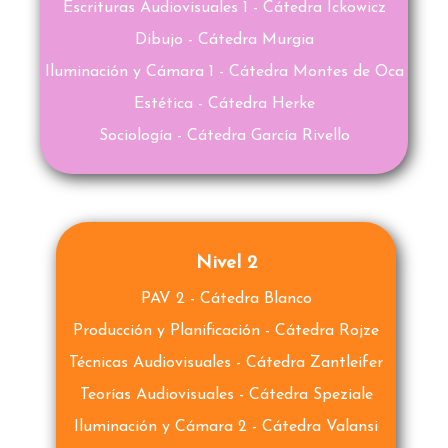
Escrituras Audiovisuales 1 - Cátedra Ickowicz
Dibujo - Cátedra Murgia
Iluminación y Cámara 1 - Cátedra Montes de Oca
Estética - Cátedra Herke
Sociología - Cátedra García Rivello
Nivel 2
PAV 2 - Cátedra Blanco
Producción y Planificación - Cátedra Rojze
Técnicas Audiovisuales - Cátedra Zantleifer
Teorías Audiovisuales - Cátedra Speziale
Iluminación y Cámara 2 - Cátedra Valansi