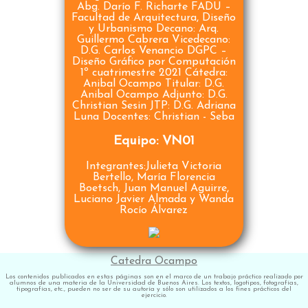
Abg. Darío F. Richarte FADU –
Facultad de Arquitectura, Diseño
y Urbanismo Decano: Arq.
Guillermo Cabrera Vicedecano:
D.G. Carlos Venancio DGPC –
Diseño Gráfico por Computación
1º cuatrimestre 2021 Cátedra:
Anibal Ocampo Titular: D.G.
Anibal Ocampo Adjunto: D.G.
Christian Sesin JTP: D.G. Adriana
Luna Docentes: Christian - Seba
Equipo: VN01
Integrantes:Julieta Victoria
Bertello, María Florencia
Boetsch, Juan Manuel Aguirre,
Luciano Javier Almada y Wanda
Rocío Álvarez
Catedra Ocampo
Los contenidos publicados en estas páginas son en el marco de un trabajo práctico realizado por
alumnos de una materia de la Universidad de Buenos Aires. Los textos, logotipos, fotografías,
tipografías, etc., pueden no ser de su autoría y sólo son utilizados a los fines prácticos del
ejercicio.