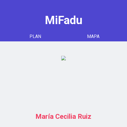
MiFadu
PLAN
MAPA
María Cecilia Ruiz