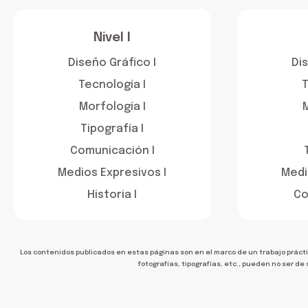
Nivel I
Diseño Gráfico I
Dis
Tecnología I
T
Morfología I
M
Tipografía I
Comunicación I
Medios Expresivos I
Medi
Historia I
Co
Los contenidos publicados en estas páginas son en el marco de un trabajo prácti
fotografías, tipografías, etc., pueden no ser de s