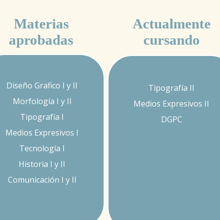
Materias
Actualmente
aprobadas
cursando
Diseño Grafico I y II
Tipografía II
Morfología I y II
Medios Expresivos II
Tipografía I
DGPC
Medios Expresivos I
Tecnología I
Historia I y II
Comunicación I y II