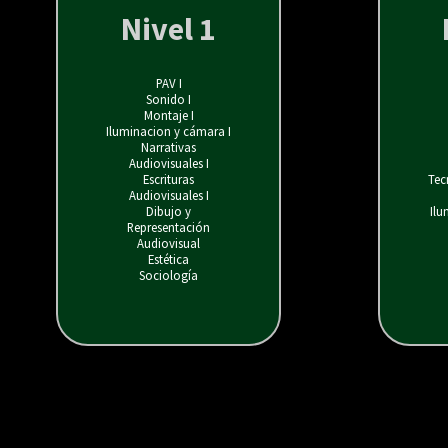
Nivel 1
PAV I
Sonido I
Montaje I
Iluminacion y cámara I
Narrativas
Audiovisuales I
Escrituras
Tec
Audiovisuales I
Dibujo y
Il
Representación
Audiovisual
Estética
Sociología